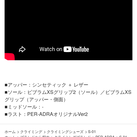
■アッパー：シンセティック ＋ レザー
■ソール：ビブラムXSグリップ2（ソール）／ビブラムXS
グリップ（アッパー・側面）
■ミッドソール：-
■ラスト：PER-ADRAオリジナルVer2
ホーム
>
クライミング
>
クライミングシューズ
>
S-01
ホーム
>
ブランドから探す
>
クライミングブランド
>
PER-ADRA
>
S-01