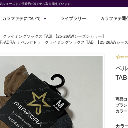
気シューズまで常時約100モデル取り揃えています。
カラファテについて
ライブラリー
カラファテ通
クライミングソックス TABI 【25-26AWシーズンカラー】
R-ADRA
>
ペルアドラ クライミングソックス TABI 【25-26AWシ
ペ
TA
商品コ
ブラン
カラー
カラ