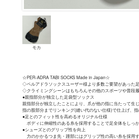
モカ
☆PER-ADRA TABI SOCKS Made in Japan☆
◇ペルアドラソックスユーザー様より多数ご要望があった
◇クライミングシーンはもちろんその他のスポーツや普段
●親指部分が独立した足袋型ソックス
親指部分が独立したことにより、爪が他の指に当たって生
指の股部分までリンキング(縫い代のない仕様)で仕上げ、
●足とのフィット性を高めるオリジナル仕様
ボディに伸縮性のある糸を採用することで足全体をしっか
●シューズとのグリップ性を向上
力のかかるつま先・踵部にはグリップ性の高い糸を採用す