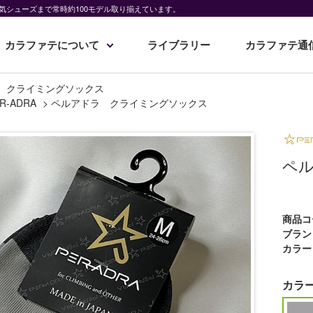
気シューズまで常時約100モデル取り揃えています。
カラファテについて
ライブラリー
カラファテ通
 クライミングソックス
R-ADRA
>
ペルアドラ クライミングソックス
ペ
商品コ
ブラン
カラー
カラ