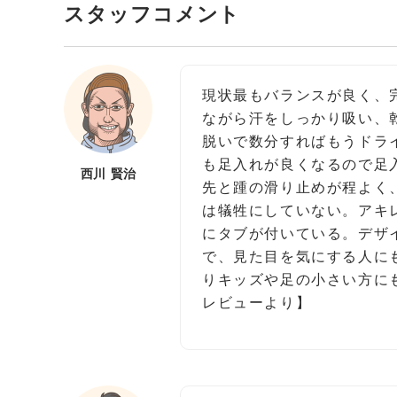
スタッフコメント
現状最もバランスが良く、
ながら汗をしっかり吸い、
脱いで数分すればもうドラ
も足入れが良くなるので足
西川 賢治
先と踵の滑り止めが程よく
は犠牲にしていない。アキ
にタブが付いている。デザ
で、見た目を気にする人に
りキッズや足の小さい方にも
レビューより】