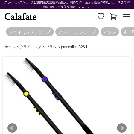
クライミングシューズは国内最大規模の品揃え。初めての一足から最新の本気シューズまで常
時約100モデル取り揃えています。
クライミングシューズ
アプローチシューズ
パック
本・
ホーム
>
クライミング
>
ブラシ
>
pamostick B26-L