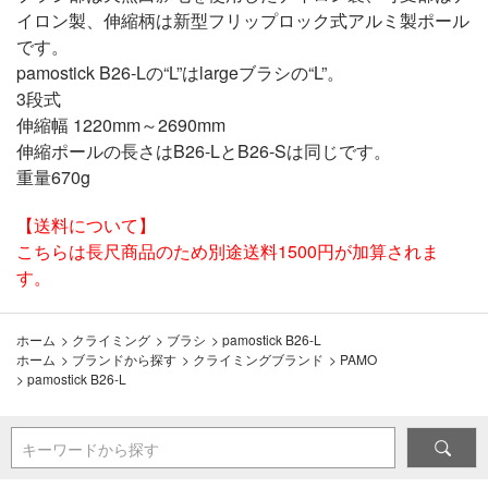
イロン製、伸縮柄は新型フリップロック式アルミ製ポール
です。
pamostick B26-Lの“L”はlargeブラシの“L”。
3段式
伸縮幅 1220mm～2690mm
伸縮ポールの長さはB26-LとB26-Sは同じです。
重量670g
【送料について】
こちらは長尺商品のため別途送料1500円が加算されま
す。
ホーム
>
クライミング
>
ブラシ
>
pamostick B26-L
ホーム
>
ブランドから探す
>
クライミングブランド
>
PAMO
>
pamostick B26-L
キーワードから探す