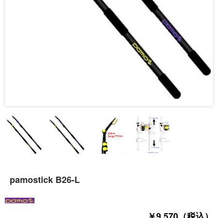
pamostick B26-L
￥9,570（税込）