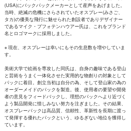
(USA)にバックパックメーカーとして産声をあげました。
当時、絶滅の危機にさらされていたオスプレー(みさご、
タカ)の優美な飛行に魅せられた創設者でありデザイナー
であるマイク・プフォテンハウアー氏は、これをブランド
名とロゴマークに採用しました。
※ 現在、オスプレーは幸いにもその生息数を増やしていま
す。
美術大学で絵画を専攻した同氏は、自身の趣味である登山
と芸術をうまく一体化させた実用的な物創りの対象として
パックに着目。創立当初は自分の為、そして登山家の為の
オーダーメイドのパックを製造。後、使用者の要望や開発
者の意見をフィードバックし、理想のパックへより近づく
よう製品開発に惜しみない努力を注ぎました。その結果、
オスプレーパックは高品質、信頼性、革新性を長期に渡っ
て発揮する優れたパックという、ゆるぎない地位を獲得し
ています。