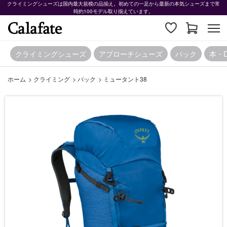
クライミングシューズは国内最大規模の品揃え。初めての一足から最新の本気シューズまで常
時約100モデル取り揃えています。
クライミングシューズ
アプローチシューズ
パック
本・
ホーム
>
クライミング
>
パック
>
ミュータント38