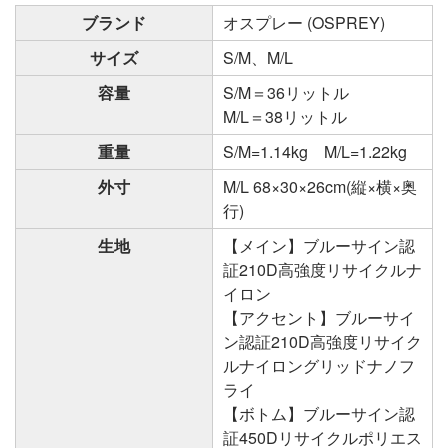
ブランド
オスプレー (OSPREY)
サイズ
S/M、M/L
容量
S/M＝36リットル
M/L＝38リットル
重量
S/M=1.14kg M/L=1.22kg
外寸
M/L 68×30×26cm(縦×横×奥
行)
生地
【メイン】ブルーサイン認
証210D高強度リサイクルナ
イロン
【アクセント】ブルーサイ
ン認証210D高強度リサイク
ルナイロングリッドナノフ
ライ
【ボトム】ブルーサイン認
証450Dリサイクルポリエス