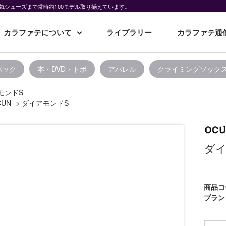
気シューズまで常時約100モデル取り揃えています。
カラファテについて
ライブラリー
カラファテ通
パック
本・DVD・トポ
アパレル
クライミングソック
モンドS
CUN
>
ダイアモンドS
ダイ
商品コ
ブラン