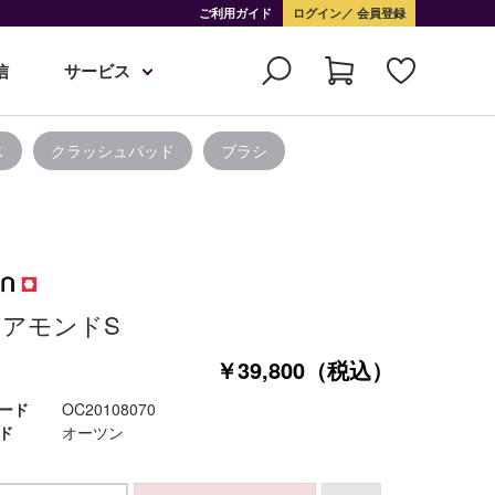
ご利用ガイド
ログイン
会員登録
信
サービス
ス
クラッシュパッド
ブラシ
アモンドS
￥39,800（税込）
ード
OC20108070
ド
オーツン