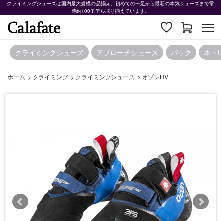
クライミングシューズは国内最大規模の品揃え。初めての一足から最新の本気シューズまで常
時約100モデル取り揃えています。
クライミングシューズ
アプローチシューズ
パック
本・
ホーム
>
クライミング
>
クライミングシューズ
>
オゾンHV