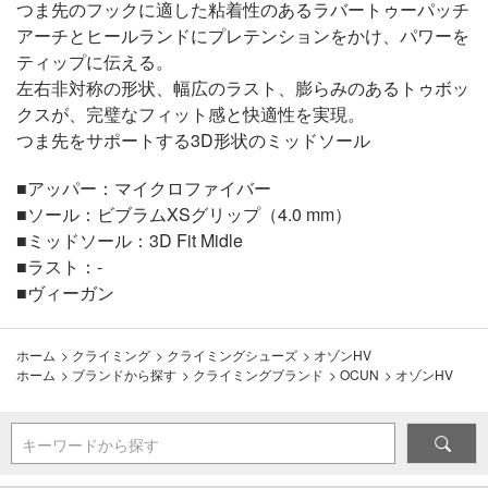
つま先のフックに適した粘着性のあるラバートゥーパッチ
アーチとヒールランドにプレテンションをかけ、パワーを
ティップに伝える。
左右非対称の形状、幅広のラスト、膨らみのあるトゥボッ
クスが、完璧なフィット感と快適性を実現。
つま先をサポートする3D形状のミッドソール
■アッパー：マイクロファイバー
■ソール：ビブラムXSグリップ（4.0 mm）
■ミッドソール：3D Fit Midle
■ラスト：-
■ヴィーガン
ホーム
>
クライミング
>
クライミングシューズ
>
オゾンHV
ホーム
>
ブランドから探す
>
クライミングブランド
>
OCUN
>
オゾンHV
キーワードから探す