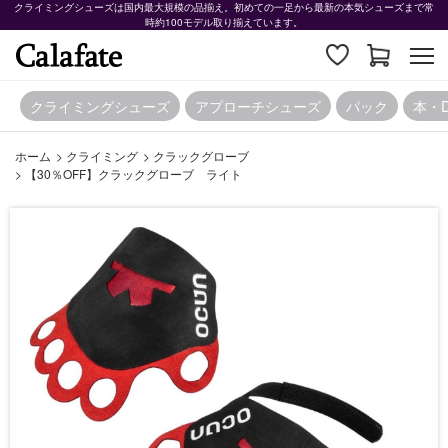
クライミングシューズは国内最大規模の品揃え。初めての一足から最新の本気シューズまで常
時約100モデル取り揃えています。
クライミングシューズ
アプローチシューズ
パック
本・
ホーム
>
クライミング
>
クラックグローブ
>
【30％OFF】クラックグローブ ライト