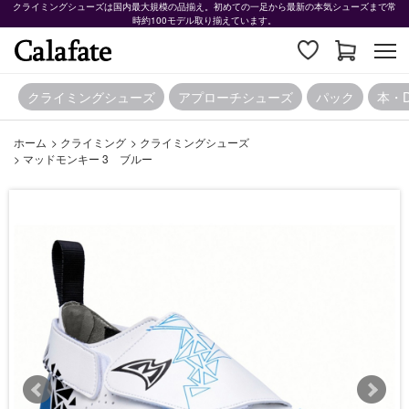
クライミングシューズは国内最大規模の品揃え。初めての一足から最新の本気シューズまで常
時約100モデル取り揃えています。
クライミングシューズ
アプローチシューズ
パック
本・
ホーム
>
クライミング
>
クライミングシューズ
>
マッドモンキー 3 ブルー