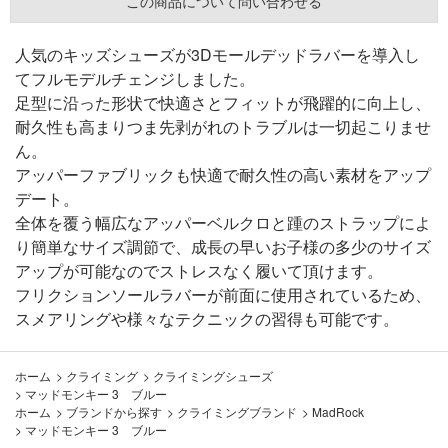
この商品について問い合わせる
人気のキッズシューズが3Dモールデッドラバーを導入し
てフルモデルチェンジしました。
足型に沿った形状で快適さとフィットが飛躍的に向上し、
耐久性も高まりつま先剥がれのトラブルは一切起こりませ
ん。
アッパーファブリックも快適で耐久性の高い素材をアップ
デート。
全体を覆う幅広なアッパーベルクロと踵のストラップによ
り簡単なサイズ調節で、成長の早いお子様の多少のサイズ
アップが可能なのでストレスなく履いて頂けます。
フリクションソールラバーが前面に使用されているため、
スメアリングや様々なテクニックの習得も可能です。
ホーム
>
クライミング
>
クライミングシューズ
>
マッドモンキー 3 ブルー
ホーム
>
ブランドから探す
>
クライミングブランド
>
MadRock
>
マッドモンキー 3 ブルー