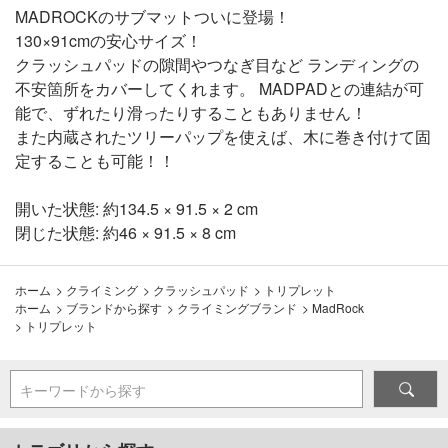
MADROCKのサブマットついに登場！
130×91cmの安心サイズ！
クラッシュパッドの隙間やつなぎ目など ランディングの
不安箇所をカバーしてくれます。 MADPADとの連結が可
能で、ずれたり滑ったりすることもありません！
また内蔵されたツリーパップを使えば、木に巻き付けて固
定することも可能！！
開いた状態: 約134.5 × 91.5 × 2 cm
閉じた状態: 約46 × 91.5 × 8 cm
ホーム
>
クライミング
>
クラッシュパッド
>
トリプレット
ホーム
>
ブランドから探す
>
クライミングブランド
>
MadRock
>
トリプレット
キーワードから探す