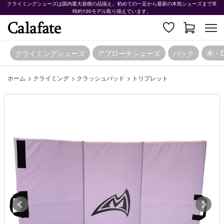
クライミングシューズは国内最大規模の品揃え。初めての一足から最新の本気シューズまで常
時約100モデル取り揃えています。
クライミングシューズ
アプローチシューズ
パック
本・
ホーム
>
クライミング
>
クラッシュパッド
>
トリプレット