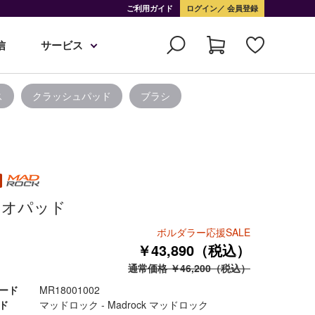
ご利用ガイド
ログイン
会員登録
信
サービス
ス
クラッシュパッド
ブラシ
ュオパッド
ボルダラー応援SALE
￥43,890（税込）
通常価格 ￥46,200（税込）
ード
MR18001002
ド
マッドロック - Madrock マッドロック