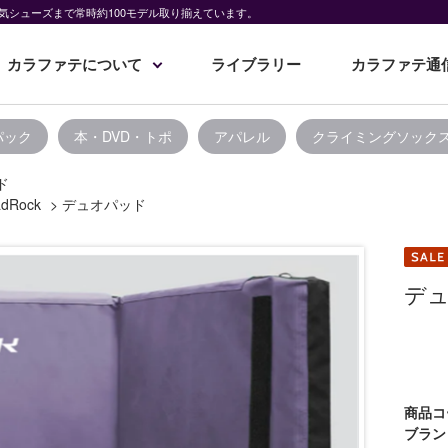
気シューズまで常時約100モデル取り揃えています。
カラファテについて
ライブラリー
カラファテ通
パック
本・DVD・トポ
アパレル
クライミングソック
ド
dRock
>
デュオパッド
デ
商品コ
ブラン