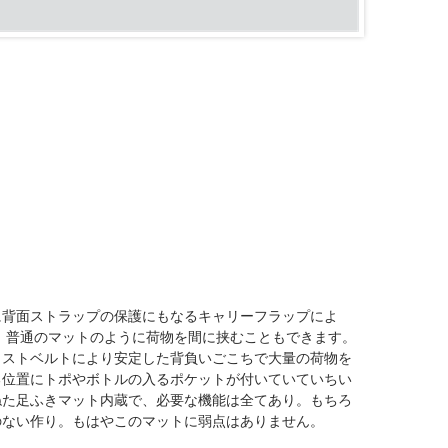
に背面ストラップの保護にもなるキャリーフラップによ
！普通のマットのように荷物を間に挟むこともできます。
ェストベルトにより安定した背負いごこちで大量の荷物を
る位置にトポやボトルの入るポケットが付いていていちい
ねた足ふきマット内蔵で、必要な機能は全てあり。もちろ
のない作り。もはやこのマットに弱点はありません。