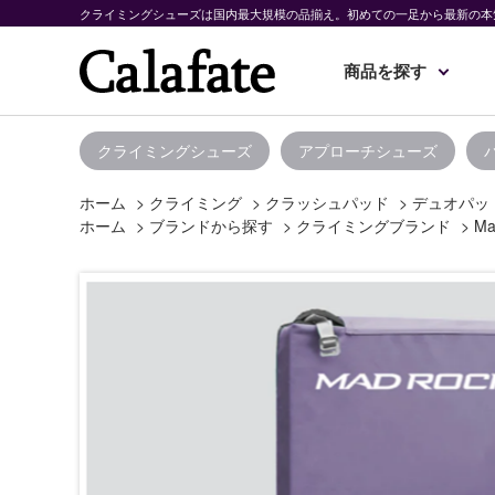
クライミングシューズは国内最大規模の品揃え。初めての一足から最新の本
商品を探す
クライミングシューズ
アプローチシューズ
ホーム
>
クライミング
>
クラッシュパッド
>
デュオパッ
ホーム
>
ブランドから探す
>
クライミングブランド
>
Ma