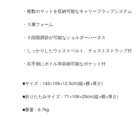
・複数のマットを収納可能なキャリーフラップシステム
・３層フォーム
・５段階調節が可能なショルダーハーネス
・しっかりしたウェストベルト、チェストストラップ付
・右手側にボトル等収納可能なポケット付
■サイズ：142×106×12.5cm(縦×横×厚さ)
■折りたたみサイズ：71×106×25cm(縦×横×厚さ)
■重量：6.7kg