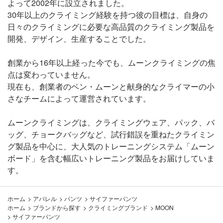
よって2002年に設立されました。
30年以上のクライミング経験を持つ彼の目標は、自身の
日々のクライミングに必要な高品質のクライミング製品を
開発、デザイン、生産することでした。
創業から16年以上経った今でも、ムーンクライミングの焦
点は変わっていません。
現在も、創業者のベン・ムーンと献身的なクライマーの小
さなチームによって運営されています。
ムーンクライミングは、クライミングウェア、パック、バ
ッグ、チョークバッグなど、試行錯誤を重ねたクライミン
グ製品を中心に、大人気のトレーニングシステム「ムーン
ボード」を含む幅広いトレーニング製品をお届けしていま
す。
ホーム
>
アパレル
>
パンツ
>
サイファーパンツ
ホーム
>
ブランドから探す
>
クライミングブランド
>
MOON
>
サイファーパンツ