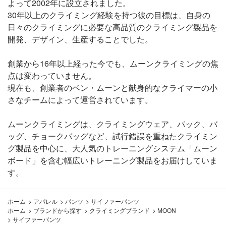
よって2002年に設立されました。
30年以上のクライミング経験を持つ彼の目標は、自身の
日々のクライミングに必要な高品質のクライミング製品を
開発、デザイン、生産することでした。
創業から16年以上経った今でも、ムーンクライミングの焦
点は変わっていません。
現在も、創業者のベン・ムーンと献身的なクライマーの小
さなチームによって運営されています。
ムーンクライミングは、クライミングウェア、パック、バ
ッグ、チョークバッグなど、試行錯誤を重ねたクライミン
グ製品を中心に、大人気のトレーニングシステム「ムーン
ボード」を含む幅広いトレーニング製品をお届けしていま
す。
ホーム
>
アパレル
>
パンツ
>
サイファーパンツ
ホーム
>
ブランドから探す
>
クライミングブランド
>
MOON
>
サイファーパンツ