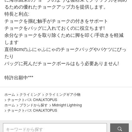
るための優れたチョークアップ力を提供します。
特長と利点:
チョークを掴む触手がチョークの付きをサポート
チョークをバッグに入れておくのに役立ちます!
余分なチョークを取り除くために脚を叩く/手吹きを軽減
します
直径8cmのふにゃふにゃのチョークバッグやバケツにぴっ
たり
バッグに死んだチョークボールはもう必要ありません!
特許出願中***
ホーム
>
クライミング
>
クライミングギア小物
>
チョークトパス CHALKTOPUS
ホーム
>
ブランドから探す
>
Midnight Lightning
>
チョークトパス CHALKTOPUS
キーワードから探す