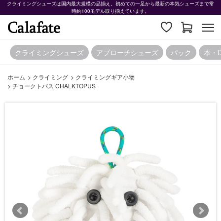
クライミングシューズは国内最大規模の品揃え。初めての一足から最新の本気シューズまで常
時約100モデル取り揃えています。
クライミングシューズ
アプローチシューズ
パック
本・
ホーム
>
クライミング
>
クライミングギア小物
>
チョークトパス CHALKTOPUS