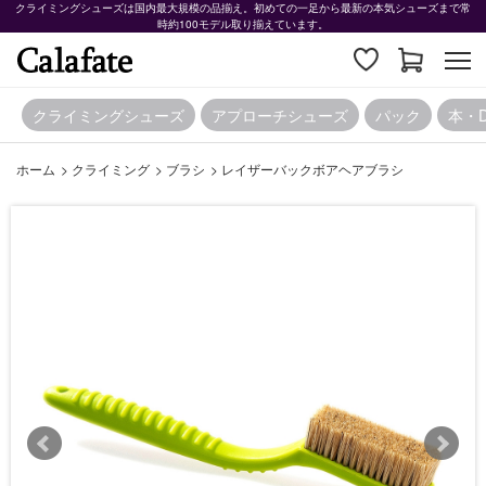
クライミングシューズは国内最大規模の品揃え。初めての一足から最新の本気シューズまで常
時約100モデル取り揃えています。
クライミングシューズ
アプローチシューズ
パック
本・
ホーム
>
クライミング
>
ブラシ
>
レイザーバックボアヘアブラシ