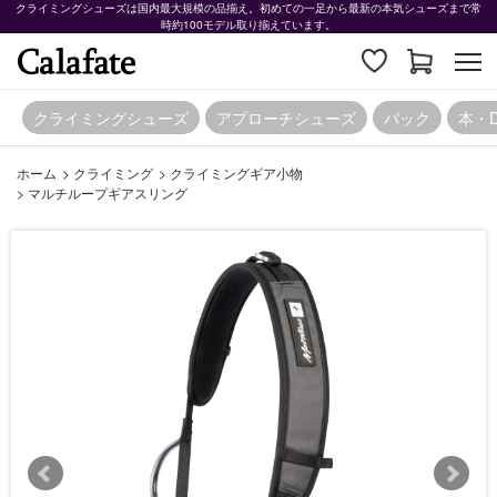
クライミングシューズは国内最大規模の品揃え。初めての一足から最新の本気シューズまで常
時約100モデル取り揃えています。
クライミングシューズ
アプローチシューズ
パック
本・
ホーム
>
クライミング
>
クライミングギア小物
>
マルチループギアスリング