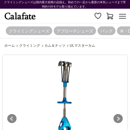
クライミングシューズは国内最大規模の品揃え。初めての一足から最新の本気シューズまで常
時約100モデル取り揃えています。
クライミングシューズ
アプローチシューズ
パック
本・
ホーム
>
クライミング
>
カム＆ナッツ
>
ULマスターカム