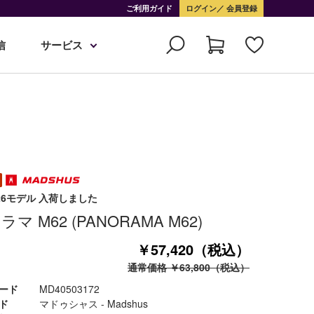
ご利用ガイド
ログイン
会員登録
信
サービス
-26モデル 入荷しました
マ M62 (PANORAMA M62)
￥57,420（税込）
通常価格 ￥63,800（税込）
ード
MD40503172
ド
マドゥシャス - Madshus