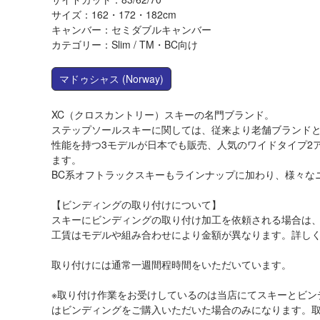
サイズ：162・172・182cm
キャンバー：セミダブルキャンバー
カテゴリー：Slim / TM・BC向け
マドゥシャス
(Norway)
XC（クロスカントリー）スキーの名門ブランド。
ステップソールスキーに関しては、従来より老舗ブランド
性能を持つ3モデルが日本でも販売、人気のワイドタイプ2
ます。
BC系オフトラックスキーもラインナップに加わり、様々な
【ビンディングの取り付けについて】
スキーにビンディングの取り付け加工を依頼される場合は
工賃はモデルや組み合わせにより金額が異なります。詳し
取り付けには通常一週間程時間をいただいています。
※取り付け作業をお受けしているのは当店にてスキーとビン
はビンディングをご購入いただいた場合のみになります。