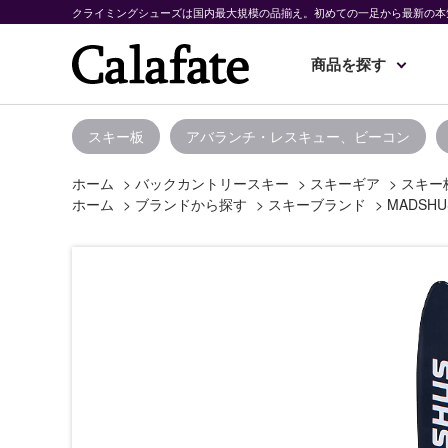
クライミングシューズは国内最大規模の品揃え。初めての一足から最新の本
商品を探す
スキー板
アバランチ・レスキュー、ビーコン
ホーム
>
バックカントリースキー
>
スキーギア
>
スキー
ホーム
>
ブランドから探す
>
スキーブランド
>
MADSHU