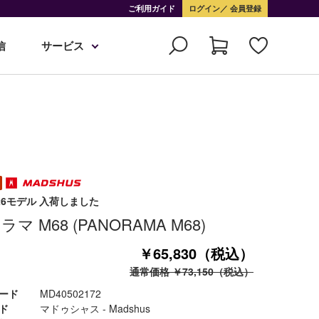
ご利用ガイド
ログイン
会員登録
信
サービス
-26モデル 入荷しました
マ M68 (PANORAMA M68)
￥65,830（税込）
通常価格 ￥73,150（税込）
ード
MD40502172
ド
マドゥシャス - Madshus