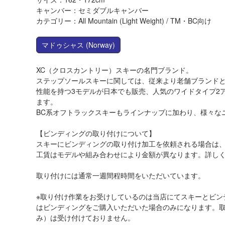
キャンバー：セミダブルキャンバー
カテゴリー：All Mountain (Light Weight) / TM・BC向け
マドゥシャス
(Norway)
XC（クロスカントリー）スキーの名門ブランド。
ステップソールスキーに関しては、従来より老舗ブランド
性能を持つ3モデルが日本でも販売、人気のワイドタイプ2
ます。
BC系オフトラックスキーもラインナップに加わり、様々な
【ビンディングの取り付けについて】
スキーにビンディングの取り付け加工を依頼される場合は
工賃はモデルや組み合わせにより金額が異なります。詳し
取り付けには通常一週間程時間をいただいています。
※取り付け作業をお受けしているのは当店にてスキーとビン
はビンディングをご購入いただいた場合のみになります。
み）は受け付けておりません。