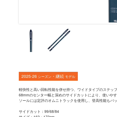
2025-26
・継続
シーズン
モデル
軽快性と高い回転性能を併せ持つ、ワイドタイプのステッ
68mmのセンター幅と深めのサイドカットにより、使いや
ソールには定評のオムニトラックを使用し、登高性能もバ
サイドカット：99/68/84
サイズ：162・172cm