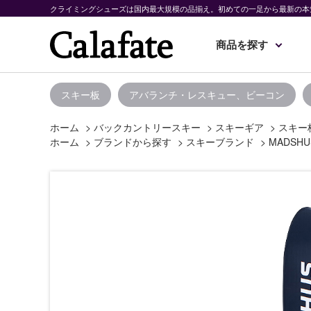
クライミングシューズは国内最大規模の品揃え。初めての一足から最新の本
商品を探す
スキー板
アバランチ・レスキュー、ビーコン
ホーム
>
バックカントリースキー
>
スキーギア
>
スキー
ホーム
>
ブランドから探す
>
スキーブランド
>
MADSHU