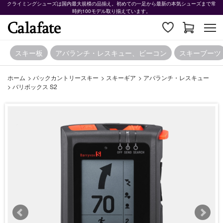
クライミングシューズは国内最大規模の品揃え。初めての一足から最新の本気シューズまで常
時約100モデル取り揃えています。
スキー板
アバランチ・レスキュー、ビーコン
スキーブーツ
ホーム
>
バックカントリースキー
>
スキーギア
>
アバランチ・レスキュー
>
バリボックス S2