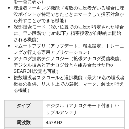
を一番に表示）
埋没者マーキング機能（複数の埋没者がいる場合に埋
没ポイントが特定できたときにマークして捜索対象か
ら外すことができる機能）
深部捜索モード（深い位置での埋没が特定された場合
に、早い段階で（3m以下）精密捜索が自動的に開始
される機能）
マムートアプリ（アップデート、環境設定、トレーニ
ングが行える専用アプリケーション）
アナログ捜索テクノロジー（拡張アナログ受信機能。
デジタル捜索とアナログ音とを組み合わせたPro
SEARCH設定も可能）
複数埋没者スクロールと選択機能（最大16名の埋没者
概要の提供、リスト上での選択、マーク、解除が行え
る機能）
タイプ
デジタル（アナログモード付き）/ト
リプルアンテナ
周波数
457KHz