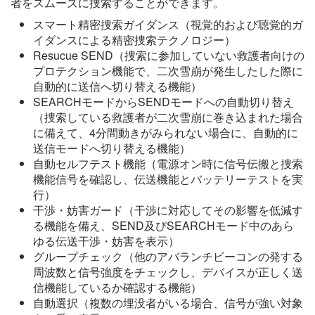
者をスムーズに捜索することができます。
スマート精密捜索ガイダンス（視覚的および聴覚的ガ
イダンスによる精密捜索テクノロジー）
Resucue SEND（捜索に参加していない救護者向けの
プロテクション機能で、二次雪崩が発生したした際に
自動的に送信へ切り替える機能）
SEARCHモードからSENDモードへの自動切り替え
（捜索している救護者が二次雪崩に巻き込まれた場合
に備えて、4分間動きがみられない場合に、自動的に
送信モードへ切り替える機能）
自動セルフテスト機能（電源オン時に信号伝搬と捜索
機能信号を確認し、伝送機能とバッテリーテストを実
行）
干渉・妨害ガード（干渉に対応してその影響を低減す
る機能を備え、SEND及びSEARCHモード中のあら
ゆる伝送干渉・妨害を表示）
グループチェック（他のアバランチビーコンの発する
周波数と信号強度をチェックし、デバイスが正しく送
信機能しているか確認する機能）
自動選択（複数の埋没者がいる場合、信号が強い対象