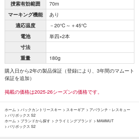
捜索有効範囲
70m
マーキング機能
あり
適応温度
－20℃～＋45℃
電池
単四×2本
寸法
重量
180g
購入日から2年の製品保証（登録により、3年間のマムート
保証を追加）
掲載の価格は2025-26シーズンの価格です。
ホーム
>
バックカントリースキー
>
スキーギア
>
アバランチ・レスキュー
>
バリボックス S2
ホーム
>
ブランドから探す
>
クライミングブランド
>
MAMMUT
>
バリボックス S2