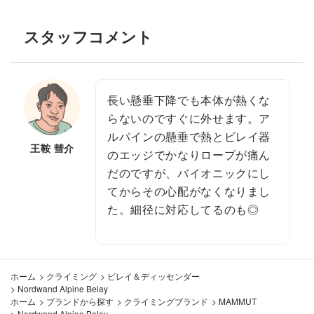
スタッフコメント
長い懸垂下降でも本体が熱くな
らないのですぐに外せます。ア
ルパインの懸垂で熱とビレイ器
王鞍 彗介
のエッジでかなりロープが痛ん
だのですが、バイオニックにし
てからその心配がなくなりまし
た。細径に対応してるのも◎
ホーム
>
クライミング
>
ビレイ＆ディッセンダー
>
Nordwand Alpine Belay
ホーム
>
ブランドから探す
>
クライミングブランド
>
MAMMUT
>
Nordwand Alpine Belay