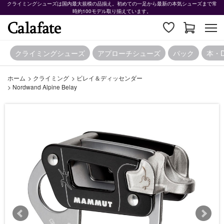
クライミングシューズは国内最大規模の品揃え。初めての一足から最新の本気シューズまで常
時約100モデル取り揃えています。
クライミングシューズ
アプローチシューズ
パック
本・
ホーム
>
クライミング
>
ビレイ＆ディッセンダー
>
Nordwand Alpine Belay