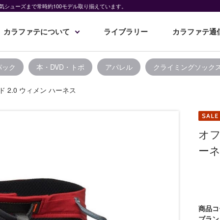
気シューズまで常時約100モデル取り揃えています。
カラファテについて
ライブラリー
カラファテ通
パック
本・DVD・トポ
アパレル
クライミングソック
ド 2.0 ウィメン ハーネス
オフ
ー
商品コ
ブラン