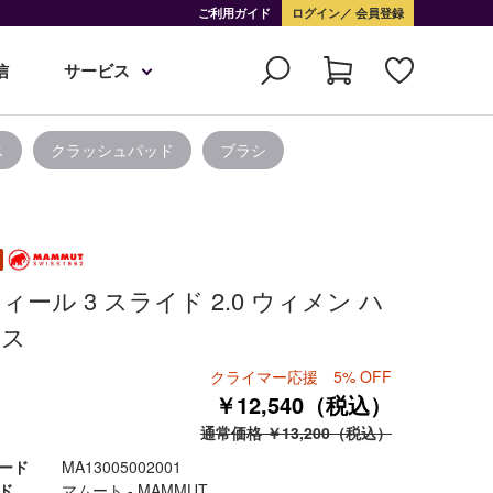
ご利用ガイド
ログイン
会員登録
信
サービス
ス
クラッシュパッド
ブラシ
ィール 3 スライド 2.0 ウィメン ハ
ネス
クライマー応援 5% OFF
￥12,540（税込）
通常価格 ￥13,200（税込）
ード
MA13005002001
ド
マムート - MAMMUT