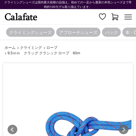
クライミングシューズは国内最大規模の品揃え。初めての一足から最新の本気シューズまで常
時約100モデル取り揃えています。
クライミングシューズ
アプローチシューズ
パック
本・
ホーム
>
クライミング
>
ロープ
>
9.5ｍｍ クラッグ クラシック ロープ 60m