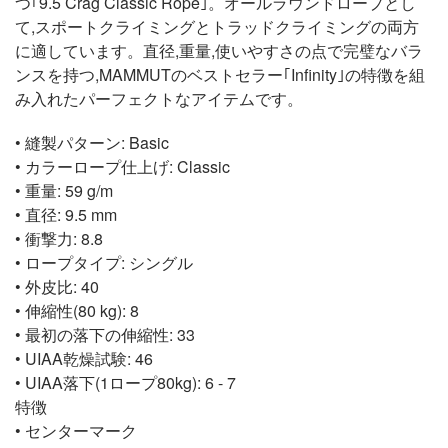
つ｢9.5 Crag Classic Rope｣。オールラウンドロープとし
て,スポートクライミングとトラッドクライミングの両方
に適しています。直径,重量,使いやすさの点で完璧なバラ
ンスを持つ,MAMMUTのベストセラー｢Infinity｣の特徴を組
み入れたパーフェクトなアイテムです。
• 縫製パターン: Basic
• カラーロープ仕上げ: Classic
• 重量: 59 g/m
• 直径: 9.5 mm
• 衝撃力: 8.8
• ロープタイプ: シングル
• 外皮比: 40
• 伸縮性(80 kg): 8
• 最初の落下の伸縮性: 33
• UIAA乾燥試験: 46
• UIAA落下(1ロープ80kg): 6 - 7
特徴
• センターマーク