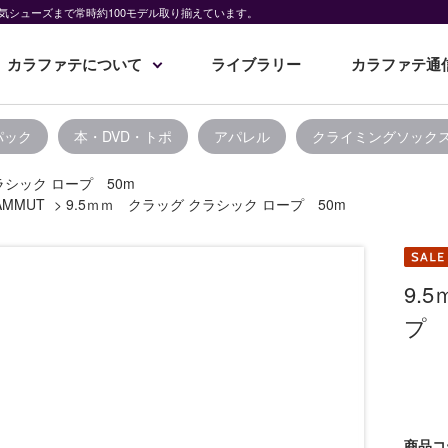
気シューズまで常時約100モデル取り揃えています。
カラファテについて
ライブラリー
カラファテ通
パック
本・DVD・トポ
アパレル
クライミングソック
ラシック ロープ 50m
AMMUT
>
9.5ｍｍ クラッグ クラシック ロープ 50m
9.
プ 
商品コ