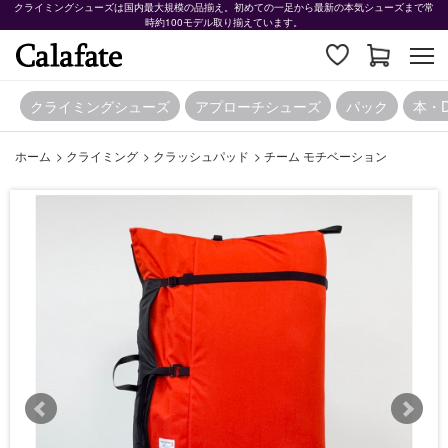
クライミングシューズは国内最大規模の品揃え。初めての一足から最新の本気シューズまで常
時約100モデル取り揃えています。
クライミングシューズ
アプローチシューズ
パック
本・
ホーム
>
クライミング
>
クラッシュパッド
>
チーム モチベーション