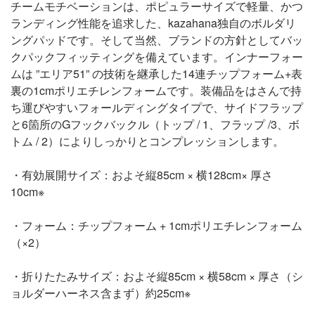
チームモチベーションは、ポピュラーサイズで軽量、かつ
ランディング性能を追求した、kazahana独自のボルダリ
ングパッドです。そして当然、ブランドの方針としてバッ
クパックフィッティングを備えています。インナーフォー
ムは ”エリア51” の技術を継承した14連チップフォーム+表
裏の1cmポリエチレンフォームです。装備品をはさんで持
ち運びやすいフォールディングタイプで、サイドフラップ
と6箇所のGフックバックル（トップ / 1、フラップ /3、ボ
トム / 2）によりしっかりとコンプレッションします。
・有効展開サイズ：およそ縦85cm × 横128cm× 厚さ
10cm※
・フォーム：チップフォーム + 1cmポリエチレンフォーム
（×2）
・折りたたみサイズ：およそ縦85cm × 横58cm × 厚さ（シ
ョルダーハーネス含まず）約25cm※