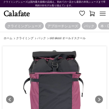
クライミングシューズは国内最大規模の品揃え。初めての一足から最新の本気シューズまで常
時約100モデル取り揃えています。
クライミングシューズ
アプローチシューズ
パック
本・
ホーム
>
クライミング
>
パック
>
old skool オールドスクール