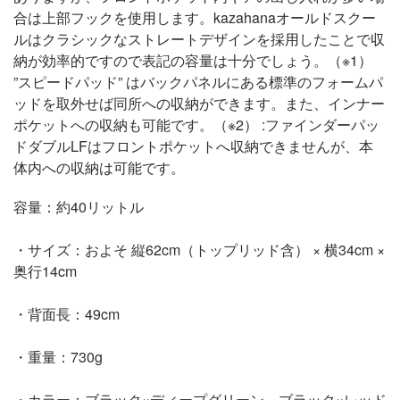
合は上部フックを使用します。kazahanaオールドスクー
ルはクラシックなストレートデザインを採用したことで収
納が効率的ですので表記の容量は十分でしょう。（※1）
”スピードパッド” はバックパネルにある標準のフォームパ
ッドを取外せば同所への収納ができます。また、インナー
ポケットへの収納も可能です。（※2） :ファインダーパッ
ドダブルLFはフロントポケットへ収納できませんが、本
体内への収納は可能です。
容量：約40リットル
・サイズ：およそ 縦62cm（トップリッド含） × 横34cm ×
奥行14cm
・背面長：49cm
・重量：730g
・カラー：ブラック×ディープグリーン、ブラック×レッド