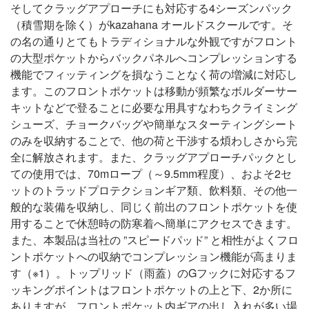
そしてクラッグアプローチにも対応する4シーズンパック
（積雪期を除く）がkazahana オールドスクールです。そ
の名の通りとてもトラディショナルな外観ですがフロント
の大型ポケットからバックパネルへコンプレッションする
機能でフィッティングを損なうことなく荷の増減に対応し
ます。このフロントポケットは移動が頻繁なボルダーサー
キットなどで登ることに必要な用具すなわちクライミング
シューズ、チョークバッグや簡単なスターティングシート
のみを収納することで、他の荷と干渉する煩わしさから完
全に解放されます。また、クラッグアプローチパックとし
ての使用では、70mロープ（～9.5mm程度）、およそ2セ
ットのトラッドプロテクションギア類、飲料類、その他一
般的な装備を収納し、同じく前出のフロントポケットを使
用することで休憩時の防寒着へ簡単にアクセスできます。
また、本製品は当社の ”スピードパッド” と相性がよくフロ
ントポケットへの収納でコンプレッション機能が高まりま
す（※1）。トップリッド（雨蓋）のGフックに対応するフ
ッキングポイントはフロントポケットの上と下、2か所に
ありますが、フロントポケット内ギアの出し入れが多い場