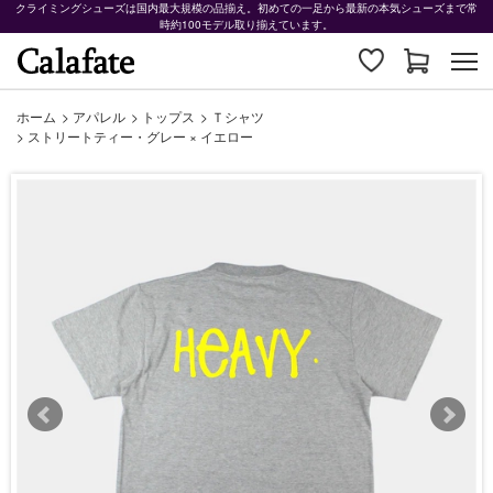
クライミングシューズは国内最大規模の品揃え。初めての一足から最新の本気シューズまで常
時約100モデル取り揃えています。
ホーム
>
アパレル
>
トップス
>
Ｔシャツ
>
ストリートティー・グレー × イエロー