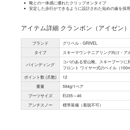
靴との一体感に優れたクリップオンタイプ
安定した歩行ができるように設計された短めの歯を採
アイテム詳細 クランポン（アイゼン）
ブランド
グリベル - GRIVEL
タイプ
スキーマウンテニアリング向け・ア
コバのある登山靴、スキーブーツに
バインディング
フロント ワイヤー式のベイル（10
ポイント数 (爪数)
12
重量
594g/1ペア
ブーツサイズ
EU35～46
アンチスノー
標準装備（着脱不可）