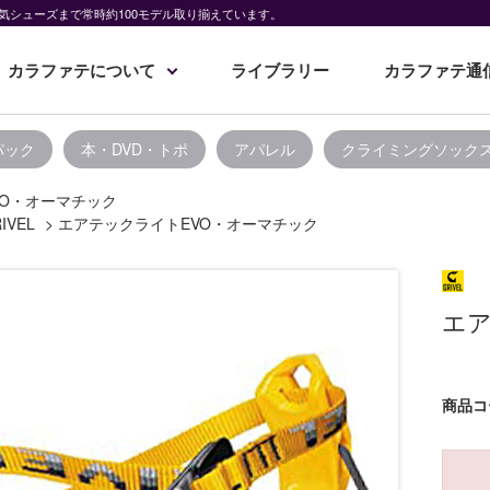
気シューズまで常時約100モデル取り揃えています。
カラファテについて
ライブラリー
カラファテ通
パック
本・DVD・トポ
アパレル
クライミングソック
VO・オーマチック
IVEL
>
エアテックライトEVO・オーマチック
エア
商品コ