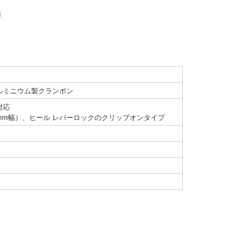
用
ルミニウム製クランポン
対応
0mm幅）、ヒール レバーロックのクリップオンタイプ