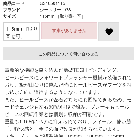
商品コード
G340501115
ブランド
ジースリー - G3
サイズ
115mm ［取り寄せ可］
115mm ［取り
在庫がありません
寄せ可］
この商品について問い合わせる
革新的な機能を盛り込んだ新型TECHビンディング。
ヒールピースにフォワードプレッシャー機構が装備されて
おり、板が山なりに撓んだ時にヒールピースがブーツを押
し込む方向に追従するようになっています。
また、ヒールピースが左右どちらにも回転できるため、モ
ードチェンジも左右90°の往復で済み、ブレーキもヒール
ピースの回転作業とは個別に収納が可能です。
重量も1,158g/1ペアに抑えられており、フィール、使い勝
手、軽快感と、全ての面で改良が加えられています。
スキーブレーキが標準装備、85mm、100mm、115mm、