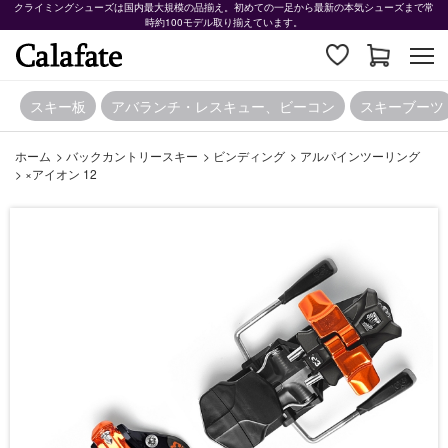
クライミングシューズは国内最大規模の品揃え。初めての一足から最新の本気シューズまで常
時約100モデル取り揃えています。
スキー板
アバランチ・レスキュー、ビーコン
スキーブーツ
ホーム
>
バックカントリースキー
>
ビンディング
>
アルパインツーリング
>
×アイオン 12