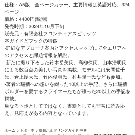
仕様：A5版、全ページカラー、主要情報は英語対応、324
ページ
価格：4400円(税別)
発売時期：2024年10月下旬
販売元：有限会社フロンティアスピリッツ
本ガイドどブックの特徴
-詳細なアプローチ案内とアクセスマップにて全エリアへ
のアクセスと課題情報を解説。
-新たに撮り下ろした鈴木岳美氏、高柳傑氏、山本浩明氏
による数百点の美しい写真を掲載。モデルには安間佐千
氏、倉上慶大氏、竹内俊明氏、村井隆一氏なども参加。
-著者の瑞牆への想いを綴った10以上の手記、さらに瑞牆
ボルダーを愛するクライマーたちが綴った20以上の手記を
掲載。
単なるトポとしてではなく、書籍としても非常に読み応
え、見応えがある内容となっています。
ホーム
>
トポ・本
>
瑞牆ボルダリングガイド 中巻