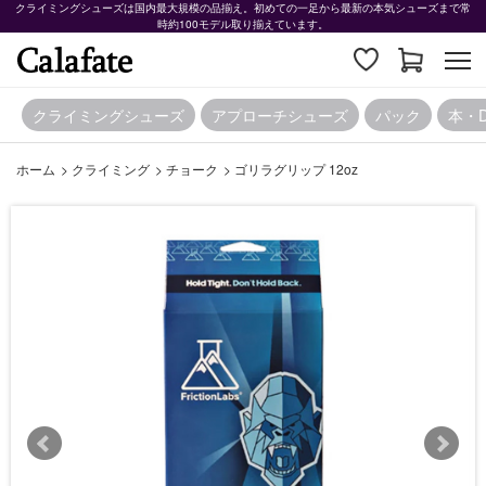
クライミングシューズは国内最大規模の品揃え。初めての一足から最新の本気シューズまで常
時約100モデル取り揃えています。
クライミングシューズ
アプローチシューズ
パック
本・
ホーム
>
クライミング
>
チョーク
>
ゴリラグリップ 12oz