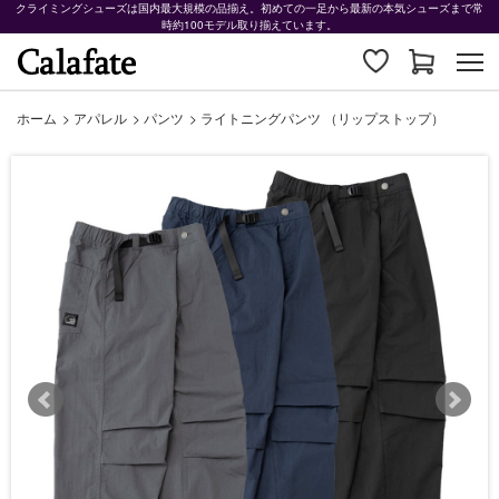
クライミングシューズは国内最大規模の品揃え。初めての一足から最新の本気シューズまで常
時約100モデル取り揃えています。
ホーム
>
アパレル
>
パンツ
>
ライトニングパンツ （リップストップ）