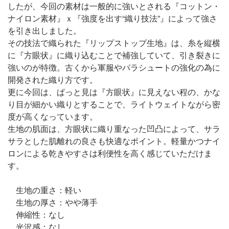
したが、今回の素材は一般的に強いとされる『コットン・
ナイロン素材』ｘ『強度を出す“織り技法”』によって強さ
を引き出しました。
その技法で織られた『リップストップ生地』は、糸を縦横
に『方眼状』に織り込むことで補強していて、引き裂きに
強いのが特徴。古くから軍服やパラシュートの強化の為に
開発された織り方です。
更に今回は、ぱっと見は『方眼状』に見えない程の、かな
り目が細かい織りとすることで、ライトウェイトながら密
度が高くなっています。
生地の肌面は、方眼状に織り重なった凹凸によって、サラ
サラとした肌離れの良さも快適なポイント。軽量かつナイ
ロンによる乾きやすさは利便性を高く感じていただけま
す。
生地の重さ：軽い
生地の厚さ：やや薄手
伸縮性：なし
光沢感：なし