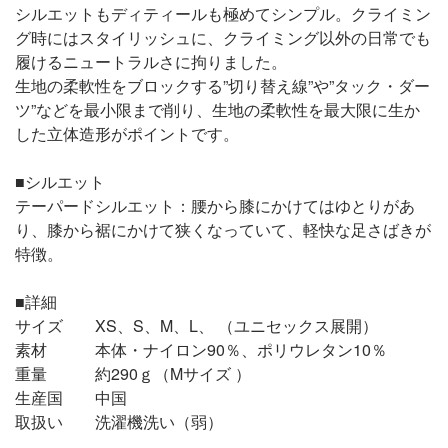
シルエットもディティールも極めてシンプル。クライミン
グ時にはスタイリッシュに、クライミング以外の日常でも
履けるニュートラルさに拘りました。
生地の柔軟性をブロックする”切り替え線”や”タック・ダー
ツ”などを最小限まで削り、生地の柔軟性を最大限に生か
した立体造形がポイントです。
■シルエット
テーパードシルエット：腰から膝にかけてはゆとりがあ
り、膝から裾にかけて狭くなっていて、軽快な足さばきが
特徴。
■詳細
サイズ XS、S、M、L、 （ユニセックス展開）
素材 本体・ナイロン90％、ポリウレタン10％
重量 約290ｇ（Mサイズ ）
生産国 中国
取扱い 洗濯機洗い（弱）