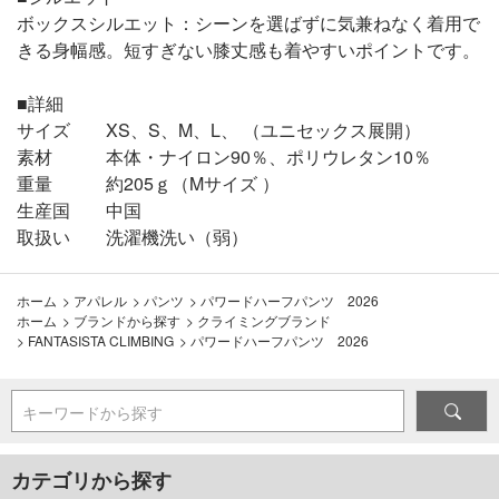
ボックスシルエット：シーンを選ばずに気兼ねなく着用で
きる身幅感。短すぎない膝丈感も着やすいポイントです。
■詳細
サイズ XS、S、M、L、 （ユニセックス展開）
素材 本体・ナイロン90％、ポリウレタン10％
重量 約205ｇ（Mサイズ ）
生産国 中国
取扱い 洗濯機洗い（弱）
ホーム
>
アパレル
>
パンツ
>
パワードハーフパンツ 2026
ホーム
>
ブランドから探す
>
クライミングブランド
>
FANTASISTA CLIMBING
>
パワードハーフパンツ 2026
キーワードから探す
カテゴリから探す