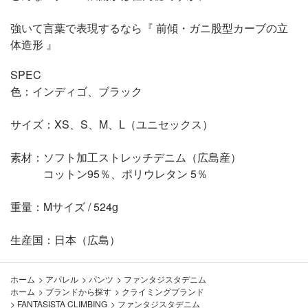
強いて言葉で表現するなら『 前傾・ガニ股型カーブの立
体造形 』
SPEC
色：インディゴ、ブラック
サイズ：XS、S、M、L（ユニセックス）
素材：ソフト加工ストレッチデニム（広島産）
コットン95％、ポリウレタン 5％
重量：Mサイズ / 524g
生産国：日本（広島）
ホーム
>
アパレル
>
パンツ
>
ファンタジスタデニム
ホーム
>
ブランドから探す
>
クライミングブランド
>
FANTASISTA CLIMBING
>
ファンタジスタデニム