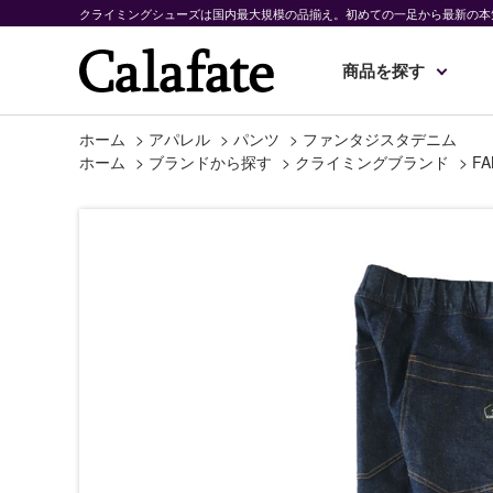
クライミングシューズは国内最大規模の品揃え。初めての一足から最新の本
商品を探す
ホーム
>
アパレル
>
パンツ
>
ファンタジスタデニム
ホーム
>
ブランドから探す
>
クライミングブランド
>
FA