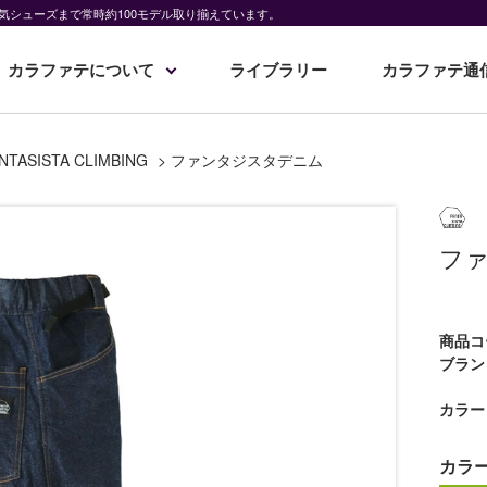
気シューズまで常時約100モデル取り揃えています。
カラファテについて
ライブラリー
カラファテ通
NTASISTA CLIMBING
>
ファンタジスタデニム
フ
商品コ
ブラン
カラー
カラ