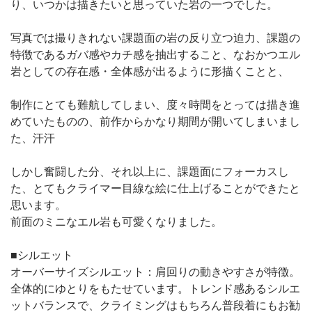
り、いつかは描きたいと思っていた岩の一つでした。
写真では撮りきれない課題面の岩の反り立つ迫力、課題の
特徴であるガバ感やカチ感を抽出すること、なおかつエル
岩としての存在感・全体感が出るように形描くことと、
制作にとても難航してしまい、度々時間をとっては描き進
めていたものの、前作からかなり期間が開いてしまいまし
た、汗汗
しかし奮闘した分、それ以上に、課題面にフォーカスし
た、とてもクライマー目線な絵に仕上げることができたと
思います。
前面のミニなエル岩も可愛くなりました。
■シルエット
オーバーサイズシルエット：肩回りの動きやすさが特徴。
全体的にゆとりをもたせています。トレンド感あるシルエ
ットバランスで、クライミングはもちろん普段着にもお勧