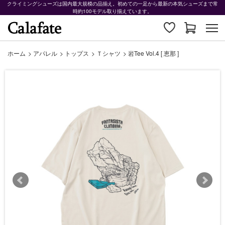
クライミングシューズは国内最大規模の品揃え。初めての一足から最新の本気シューズまで常
時約100モデル取り揃えています。
ホーム
>
アパレル
>
トップス
>
Ｔシャツ
>
岩Tee Vol.4 [ 恵那 ]