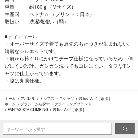
重量 約180ｇ（Mサイズ）
生産国 ベトナム （プリント：日本）
取扱い 洗濯機洗い（弱）
■ディティール
・オーバーサイズで着ても肩先のもたつきが生まれない、
綺麗なシルエットです。
・肩から衿ぐりにかけてテープ仕様になっているため、伸
びにくい設計。ガシガシ洗ってもヨレにくい、タフなTシ
ャツに仕上がっています。
・脇は丸胴仕様。
ホーム
>
アパレル
>
トップス
>
Ｔシャツ
>
岩Tee Vol.4 [ 恵那 ]
ホーム
>
ブランドから探す
>
クライミングブランド
>
FANTASISTA CLIMBING
>
岩Tee Vol.4 [ 恵那 ]
キーワードから探す