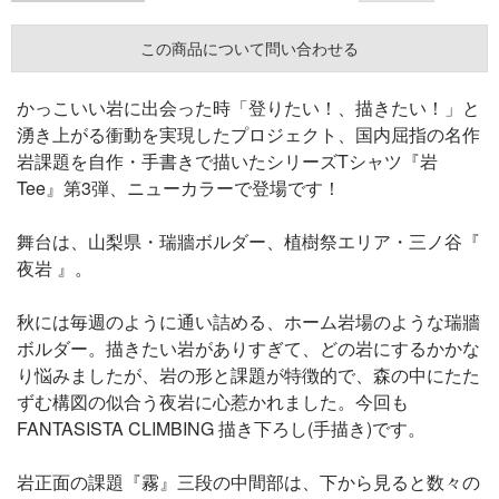
この商品について問い合わせる
かっこいい岩に出会った時「登りたい！、描きたい！」と
湧き上がる衝動を実現したプロジェクト、国内屈指の名作
岩課題を自作・手書きで描いたシリーズTシャツ『岩
Tee』第3弾、ニューカラーで登場です！
舞台は、山梨県・瑞牆ボルダー、植樹祭エリア・三ノ谷『
夜岩 』。
秋には毎週のように通い詰める、ホーム岩場のような瑞牆
ボルダー。描きたい岩がありすぎて、どの岩にするかかな
り悩みましたが、岩の形と課題が特徴的で、森の中にたた
ずむ構図の似合う夜岩に心惹かれました。今回も
FANTASISTA CLIMBING 描き下ろし(手描き)です。
岩正面の課題『霧』三段の中間部は、下から見ると数々の