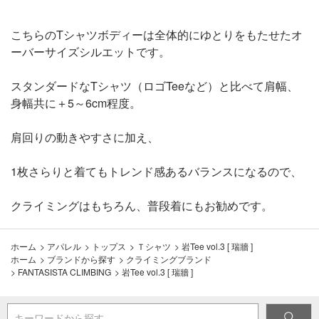
こちらのTシャツボディーは全体的にゆとりをもたせたオ
ーバーサイズシルエットです。
スタンダードなTシャツ（ロゴTeeなど）と比べて肩幅、
身幅共に＋5～6cm程度。
肩回りの動きやすさに加え、
1枚さらりと着てもトレンド感あるバランスになるので、
クライミングはもちろん、普段着にもお勧めです。
ホーム
>
アパレル
>
トップス
>
Ｔシャツ
>
岩Tee vol.3 [ 瑞牆 ]
ホーム
>
ブランドから探す
>
クライミングブランド
>
FANTASISTA CLIMBING
>
岩Tee vol.3 [ 瑞牆 ]
キーワードから探す