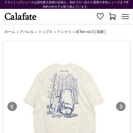
クライミングシューズは国内最大規模の品揃え。初めての一足から最新の本気シューズまで常
時約100モデル取り揃えています。
ホーム
>
アパレル
>
トップス
>
Ｔシャツ
>
岩Tee vol.3 [ 瑞牆 ]