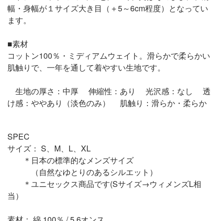
幅・身幅が１サイズ大き目（＋5～6cm程度）となってい
ます。
■素材
コットン100％・ミディアムウェイト。滑らかで柔らかい
肌触りで、一年を通して着やすい生地です。
生地の厚さ：中厚 伸縮性：あり 光沢感：なし 透
け感：ややあり（淡色のみ） 肌触り：滑らか・柔らか
SPEC
サイズ： S、M、L、XL
＊日本の標準的なメンズサイズ
（自然なゆとりのあるシルエット）
＊ユニセックス商品です(Sサイズ→ウィメンズL相
当）
素材： 綿 100％ / 5.6オンス