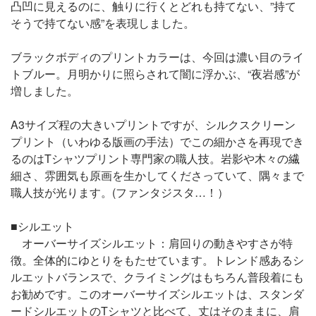
凸凹に見えるのに、触りに行くとどれも持てない、”持て
そうで持てない感”を表現しました。
ブラックボディのプリントカラーは、今回は濃い目のライ
トブルー。月明かりに照らされて闇に浮かぶ、“夜岩感”が
増しました。
A3サイズ程の大きいプリントですが、シルクスクリーン
プリント（いわゆる版画の手法）でこの細かさを再現でき
るのはTシャツプリント専門家の職人技。岩影や木々の繊
細さ、雰囲気も原画を生かしてくださっていて、隅々まで
職人技が光ります。(ファンタジスタ…！）
■シルエット
オーバーサイズシルエット：肩回りの動きやすさが特
徴。全体的にゆとりをもたせています。トレンド感あるシ
ルエットバランスで、クライミングはもちろん普段着にも
お勧めです。このオーバーサイズシルエットは、スタンダ
ードシルエットのTシャツと比べて、丈はそのままに、肩