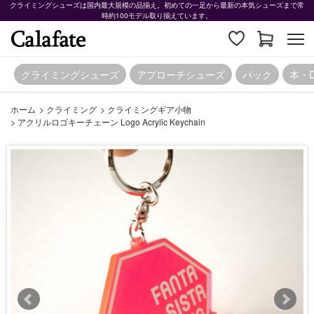
クライミングシューズは国内最大規模の品揃え。初めての一足から最新の本気シューズまで常
時約100モデル取り揃えています。
クライミングシューズ
アプローチシューズ
パック
本・
ホーム
>
クライミング
>
クライミングギア小物
>
アクリルロゴキーチェーン Logo Acrylic Keychain