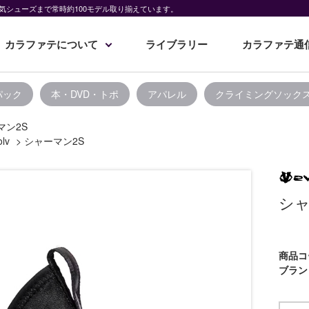
気シューズまで常時約100モデル取り揃えています。
カラファテについて
ライブラリー
カラファテ通
パック
本・DVD・トポ
アパレル
クライミングソック
マン2S
olv
>
シャーマン2S
シャ
商品コ
ブラン