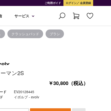
ご利用ガイド
ログイン
会員登録
信
サービス
ス
クラッシュパッド
ブラシ
ーマン2S
￥30,800（税込）
ード
EV20128445
ド
イボルブ - evolv