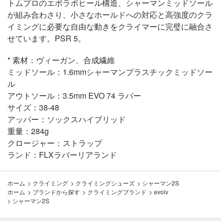
トムプロのエボラボヒール構造、シャーマンミッドソール
が組み合わさり、小さなホールドへの対応と高強度のクラ
イミングに必要な自由な動きをクライマーに完璧に融合さ
せています。PSR 5。
* 素材：ヴィーガン、合成繊維
ミッドソール：1.6mmシャーマンプラスチックミッドソー
ル
アウトソール：3.5mm EVO 74 ラバー
サイズ：38-48
アッパー：ソックスハイブリッド
重量：284g
クロージャー：ストラップ
ランド：FLXラバーリアランド
ホーム
>
クライミング
>
クライミングシューズ
>
シャーマン2S
ホーム
>
ブランドから探す
>
クライミングブランド
>
evolv
>
シャーマン2S