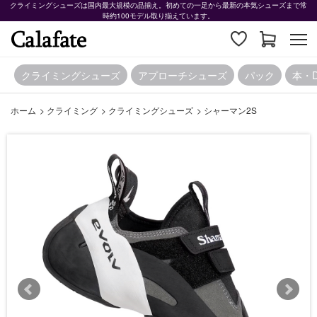
クライミングシューズは国内最大規模の品揃え。初めての一足から最新の本気シューズまで常
時約100モデル取り揃えています。
クライミングシューズ
アプローチシューズ
パック
本・
ホーム
>
クライミング
>
クライミングシューズ
>
シャーマン2S