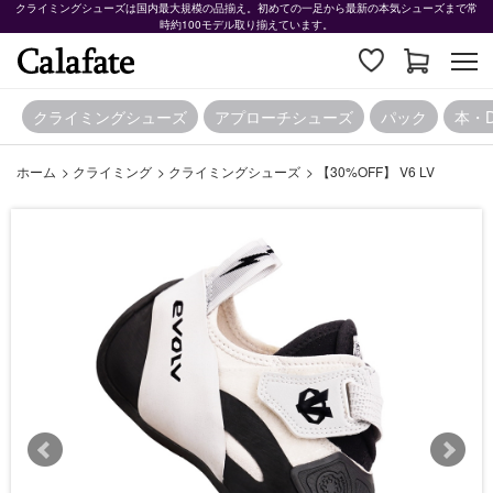
クライミングシューズは国内最大規模の品揃え。初めての一足から最新の本気シューズまで常
時約100モデル取り揃えています。
クライミングシューズ
アプローチシューズ
パック
本・
ホーム
>
クライミング
>
クライミングシューズ
>
【30%OFF】 V6 LV