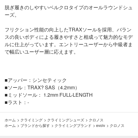
脱ぎ履きのしやすいベルクロタイプのオールラウンドシュ
ーズ。
フリクション性能の向上したTRAXソールを採用、バラン
スの良いボディによる履きやすさと相成って魅力的なモデ
ルに仕上がっています。エントリーユーザーから中級者ま
で幅広いユーザー層に応えます。
■アッパー：シンセティック
■ソール：TRAX? SAS（4.2mm）
■ミッドソール： 1.2mm FULL-LENGTH
■ラスト：-
ホーム
>
クライミング
>
クライミングシューズ
>
クロノス
ホーム
>
ブランドから探す
>
クライミングブランド
>
evolv
>
クロノス