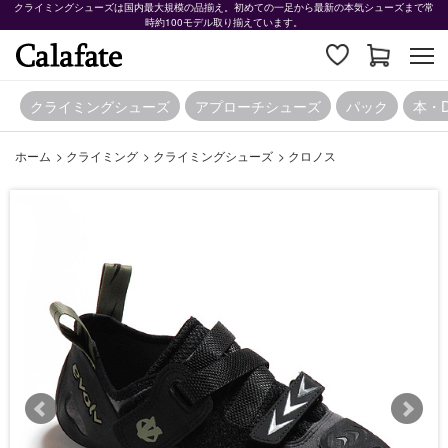
クライミングシューズは国内最大規模の品揃え。初めての一足から最新の本気シューズまで常
時約100モデル取り揃えています。
クライミングシューズ
アプローチシューズ
パック
本・
ホーム
>
クライミング
>
クライミングシューズ
>
クロノス