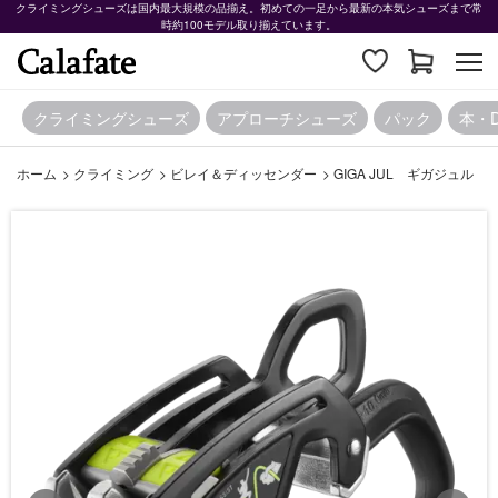
クライミングシューズは国内最大規模の品揃え。初めての一足から最新の本気シューズまで常
時約100モデル取り揃えています。
クライミングシューズ
アプローチシューズ
パック
本・
ホーム
>
クライミング
>
ビレイ＆ディッセンダー
>
GIGA JUL ギガジュル