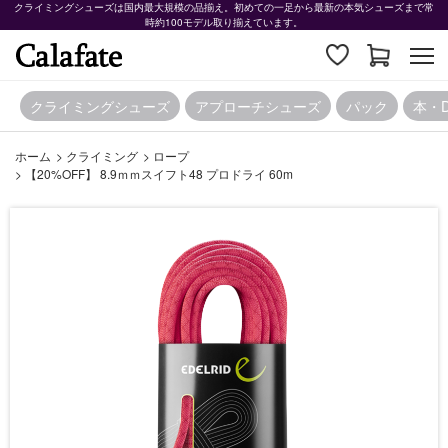
クライミングシューズは国内最大規模の品揃え。初めての一足から最新の本気シューズまで常
時約100モデル取り揃えています。
クライミングシューズ
アプローチシューズ
パック
本・
ホーム
>
クライミング
>
ロープ
>
【20%OFF】 8.9ｍｍスイフト48 プロドライ 60m