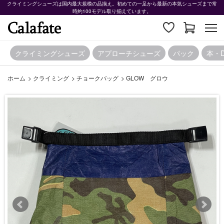
クライミングシューズは国内最大規模の品揃え。初めての一足から最新の本気シューズまで常
時約100モデル取り揃えています。
クライミングシューズ
アプローチシューズ
パック
本・
ホーム
>
クライミング
>
チョークバッグ
>
GLOW グロウ