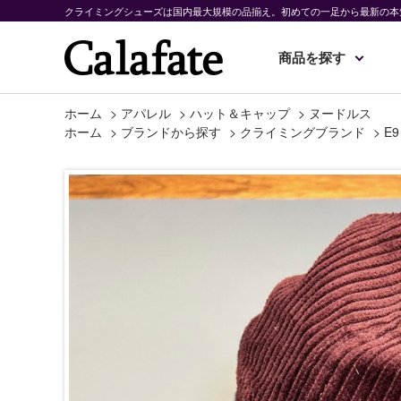
クライミングシューズは国内最大規模の品揃え。初めての一足から最新の本
商品を探す
ホーム
>
アパレル
>
ハット＆キャップ
>
ヌードルス
ホーム
>
ブランドから探す
>
クライミングブランド
>
E9