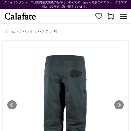
クライミングシューズは国内最大規模の品揃え。初めての一足から最新の本気シューズまで常
時約100モデル取り揃えています。
ホーム
>
アパレル
>
パンツ
>
R3