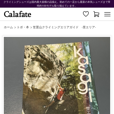
クライミングシューズは国内最大規模の品揃え。初めての一足から最新の本気シューズまで常
時約100モデル取り揃えています。
ホーム
>
トポ・本
>
笠置山クライミングエリアガイド -里エリア-