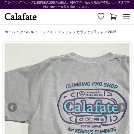
クライミングシューズは国内最大規模の品揃え。初めての一足から最新の本気シューズまで常
時約100モデル取り揃えています。
ホーム
>
アパレル
>
トップス
>
Ｔシャツ
>
カラファテTシャツ 2026